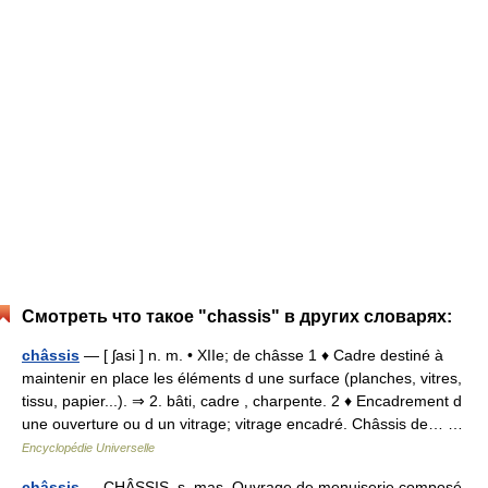
Смотреть что такое "chassis" в других словарях:
châssis
— [ ʃasi ] n. m. • XIIe; de châsse 1 ♦ Cadre destiné à
maintenir en place les éléments d une surface (planches, vitres,
tissu, papier...). ⇒ 2. bâti, cadre , charpente. 2 ♦ Encadrement d
une ouverture ou d un vitrage; vitrage encadré. Châssis de… …
Encyclopédie Universelle
châssis
— CHÂSSIS. s. mas. Ouvrage de menuiserie composé