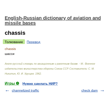
English-Russian dictionary of aviation and
missile bases
chassis
Толкование
Перевод
chassis
шасси
Англо-русский словарь по авиационным и ракетным базам. - М.: Военное
издательство министерства обороны Союза ССР
.
Составители: С. М.
Никитин, Ю. И. Хрущев
.
1962
.
Игры ⚽
Нужно сделать НИР?
channelized traffic
check dam