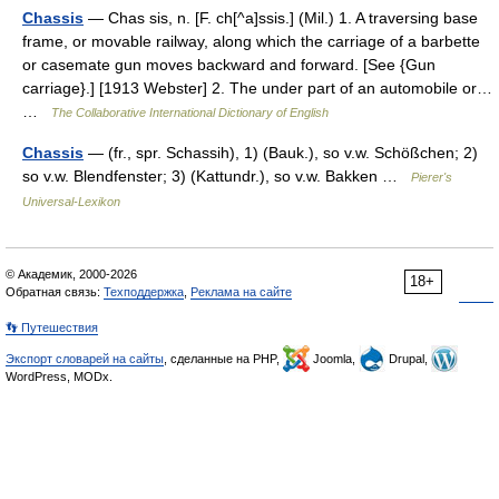
Chassis
— Chas sis, n. [F. ch[^a]ssis.] (Mil.) 1. A traversing base
frame, or movable railway, along which the carriage of a barbette
or casemate gun moves backward and forward. [See {Gun
carriage}.] [1913 Webster] 2. The under part of an automobile or…
…
The Collaborative International Dictionary of English
Chassis
— (fr., spr. Schassih), 1) (Bauk.), so v.w. Schößchen; 2)
so v.w. Blendfenster; 3) (Kattundr.), so v.w. Bakken …
Pierer's
Universal-Lexikon
© Академик, 2000-2026
18+
Обратная связь:
Техподдержка
,
Реклама на сайте
👣 Путешествия
Экспорт словарей на сайты
, сделанные на PHP,
Joomla,
Drupal,
WordPress, MODx.