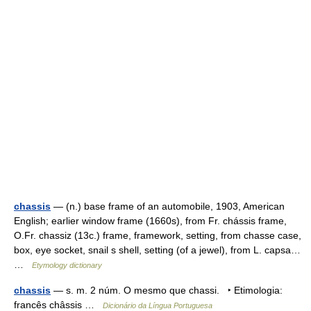
chassis
— (n.) base frame of an automobile, 1903, American
English; earlier window frame (1660s), from Fr. chássis frame,
O.Fr. chassiz (13c.) frame, framework, setting, from chasse case,
box, eye socket, snail s shell, setting (of a jewel), from L. capsa…
…
Etymology dictionary
chassis
— s. m. 2 núm. O mesmo que chassi. ‣ Etimologia:
francês châssis …
Dicionário da Língua Portuguesa