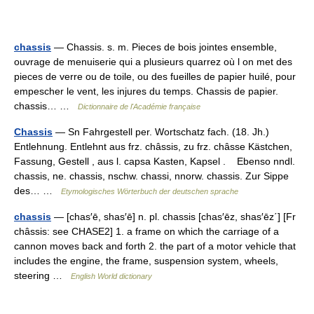
chassis
— Chassis. s. m. Pieces de bois jointes ensemble,
ouvrage de menuiserie qui a plusieurs quarrez où l on met des
pieces de verre ou de toile, ou des fueilles de papier huilé, pour
empescher le vent, les injures du temps. Chassis de papier.
chassis… …
Dictionnaire de l'Académie française
Chassis
— Sn Fahrgestell per. Wortschatz fach. (18. Jh.)
Entlehnung. Entlehnt aus frz. châssis, zu frz. châsse Kästchen,
Fassung, Gestell , aus l. capsa Kasten, Kapsel . Ebenso nndl.
chassis, ne. chassis, nschw. chassi, nnorw. chassis. Zur Sippe
des… …
Etymologisches Wörterbuch der deutschen sprache
chassis
— [chas′ē, shas′ē] n. pl. chassis [chas′ēz, shas′ēz΄] [Fr
châssis: see CHASE2] 1. a frame on which the carriage of a
cannon moves back and forth 2. the part of a motor vehicle that
includes the engine, the frame, suspension system, wheels,
steering …
English World dictionary